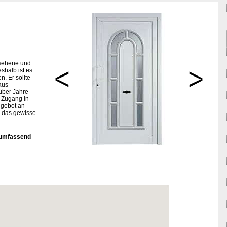
esehene und
shalb ist es
n. Er sollte
aus
über Jahre
 Zugang in
ngebot an
 das gewisse
g umfassend